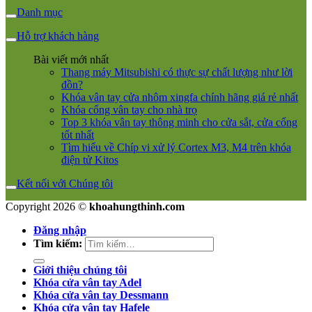
Danh mục
Hỗ trợ khách hàng
Bài viết mới nhất
Thang máy Mitsubishi có thực sự chất lượng như lời
đồn?
Khóa vân tay cửa nhôm xingfa chính hãng giá rẻ nhất
Khóa cổng vân tay cho nhà trọ
Top 3 khóa vân tay thông minh cho cửa sắt, cửa cổng
tốt nhất
Tìm hiểu về Chíp vi xử lý Cortex M3, M4 trên khóa
điện tử Kitos
Kết nối với Chúng tôi
Copyright 2026 ©
khoahungthinh.com
Đăng nhập
Tìm kiếm:
Giới thiệu chúng tôi
Khóa cửa vân tay Adel
Khóa cửa vân tay Dessmann
Khóa cửa vân tay Hafele