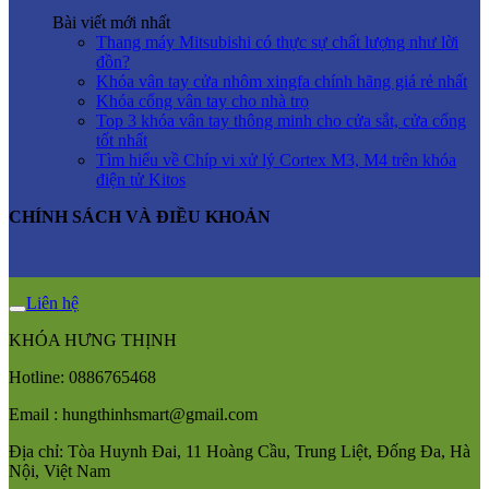
Bài viết mới nhất
Thang máy Mitsubishi có thực sự chất lượng như lời
đồn?
Khóa vân tay cửa nhôm xingfa chính hãng giá rẻ nhất
Khóa cổng vân tay cho nhà trọ
Top 3 khóa vân tay thông minh cho cửa sắt, cửa cổng
tốt nhất
Tìm hiểu về Chíp vi xử lý Cortex M3, M4 trên khóa
điện tử Kitos
CHÍNH SÁCH VÀ ĐIỀU KHOẢN
Liên hệ
KHÓA HƯNG THỊNH
Hotline:
0886765468
Email : hungthinhsmart@gmail.com
Địa chỉ: Tòa Huynh Đai, 11 Hoàng Cầu, Trung Liệt, Đống Đa, Hà
Nội, Việt Nam