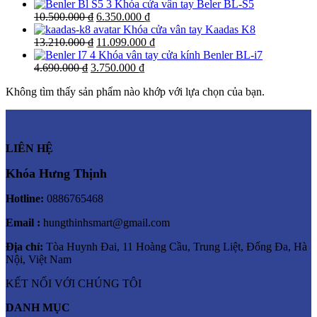
Khóa cửa vân tay Beler BL-S5
10.500.000
₫
6.350.000
₫
Khóa cửa vân tay Kaadas K8
13.210.000
₫
11.099.000
₫
Khóa vân tay cửa kính Benler BL-i7
4.690.000
₫
3.750.000
₫
Không tìm thấy sản phẩm nào khớp với lựa chọn của bạn.
LIÊN HỆ
Khóa Hưng Thịnh
Hotline:
0886765468
Email :
hungthinhsmart@gmail.com
Địa chỉ:
Tòa Huynh Đai, 11 Hoàng Cầu, Trung Liệt, Đống Đa, Hà
Nội, Việt Nam
KẾT NỐI VỚI CHÚNG TÔI
DANH MỤC